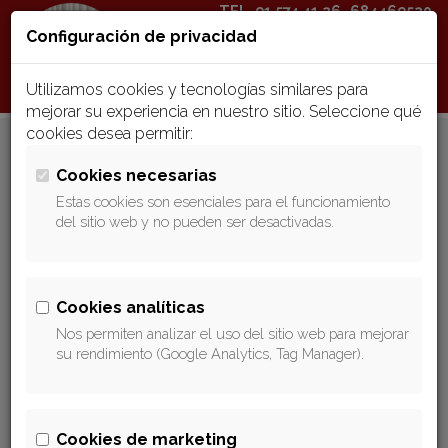
TEL.
91 574 41 26
684469520
Configuración de privacidad
Toggle
naviga
Utilizamos cookies y tecnologías similares para
mejorar su experiencia en nuestro sitio. Seleccione qué
cookies desea permitir:
Cookies necesarias
Indice de Referencia de
Estas cookies son esenciales para el funcionamiento
del sitio web y no pueden ser desactivadas.
Préstamos Hipotecarios
(IRPH)
Cookies analíticas
Nos permiten analizar el uso del sitio web para mejorar
su rendimiento (Google Analytics, Tag Manager).
DESCRIPCIÓN DEL IRPH
El IRPH (Índice de referencia de préstamos hipotecarios)
es un índice oficial, elaborado por el Banco de España
desde 1994 a partir de una orden ministerial que le habilitó
Cookies de marketing
para que lo calculara según los datos que facilitan las