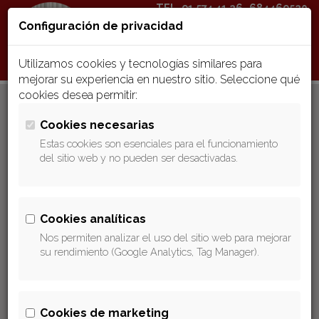
TEL.
91 574 41 26
684469520
Configuración de privacidad
Toggle
naviga
Utilizamos cookies y tecnologías similares para
mejorar su experiencia en nuestro sitio. Seleccione qué
cookies desea permitir:
Tráfico
Cookies necesarias
Estas cookies son esenciales para el funcionamiento
del sitio web y no pueden ser desactivadas.
Defensa o acusación en juicios por
Alcoholemia,
con o sin accidente,
Cookies analíticas
Conducción bajo influencia de bebidas
Nos permiten analizar el uso del sitio web para mejorar
alcohólicas o substancias psicotrópicas.
su rendimiento (Google Analytics, Tag Manager).
Conducción sin carnet
de conducir o sin
seguro obligatorio.
Indemnizaciones por muerte
o lesiones en
accidentes de tráfico.
Cookies de marketing