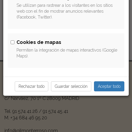
Denuncias por colisiones de vehículos
,
Se utilizan para rastrear a los visitantes en los sitios
atropello a peatones, accidentes de personas
web con el fin de mostrar anuncios relevantes
en su calidad de usuarios de servicios públicos
(Facebook, Twitter).
(autobús, metro, taxi, tren, avión).
Cookies de mapas
Permiten la integración de mapas interactivos (Google
Maps).
Gil Monterroso Abogado
Rechazar todo
Guardar selección
Aceptar todo
c/ Narváez, 70 1º C
28009
MADRID
Tel.
91 574 41 26
/
91 574 45 41
M.
+34 684 46 95 20
info@gilmonterroso.com